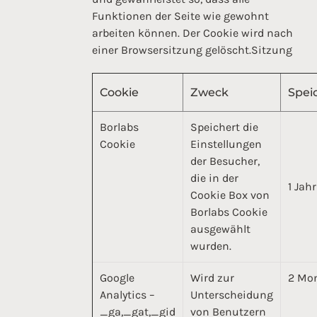
Funktionen der Seite wie gewohnt
arbeiten können. Der Cookie wird nach
einer Browsersitzung gelöscht.Sitzung
Cookie
Zweck
Spei
Borlabs
Speichert die
Cookie
Einstellungen
der Besucher,
die in der
1 Jahr
Cookie Box von
Borlabs Cookie
ausgewählt
wurden.
Google
Wird zur
2 Mo
Analytics –
Unterscheidung
_ga,_gat,_gid
von Benutzern