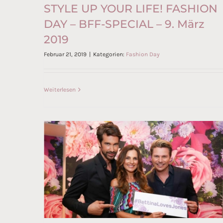
STYLE UP YOUR LIFE! FASHION
DAY – BFF-SPECIAL – 9. März
STYLE UP YOUR LIFE!
2019
FASHION DAY – BFF-SPECIAL –
Februar 21, 2019
|
Kategorien:
Fashion Day
9. März 2019
Weiterlesen