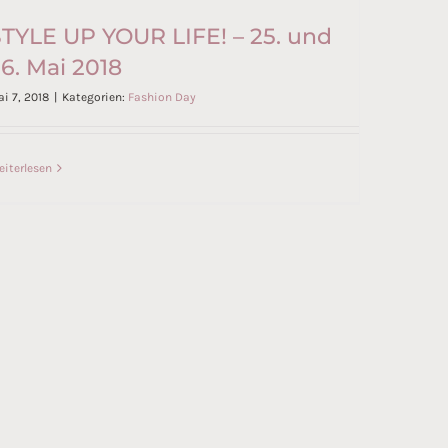
TYLE UP YOUR LIFE! – 25. und
6. Mai 2018
STYLE UP YOUR LIFE! – 25. und
i 7, 2018
|
Kategorien:
Fashion Day
26. Mai 2018
iterlesen