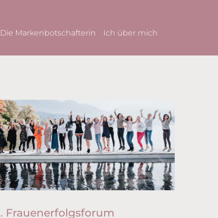
Die Markenbotschafterin
Ich über mich
. Frauenerfolgsforum