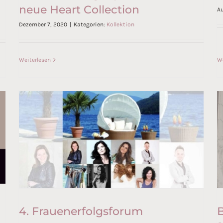
neue Heart Collection
Au
Bettina Assinger präsentiert
Dezember 7, 2020
|
Kategorien:
Kollektion
ihre neue Heart Collection
Weiterlesen
We
4. Frauenerfolgsforum
B