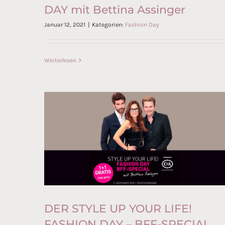
DAY mit Bettina Assinger
STYLE UP YOUR LIFE!
Januar 12, 2021
|
Kategorien:
Fashion Day
FASHION DAY mit Bettina
Assinger
Weiterlesen
DER STYLE UP YOUR LIFE!
DER STYLE UP YOUR LIFE!
FASHION DAY – BFF-SPECIAL