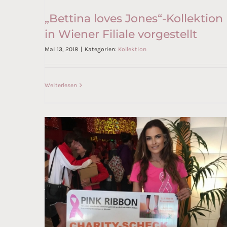
„Bettina loves Jones“-Kollektion
in Wiener Filiale vorgestellt
„Bettina loves Jones“-
Mai 13, 2018
|
Kategorien:
Kollektion
Kollektion in Wiener Filiale
vorgestellt
Weiterlesen