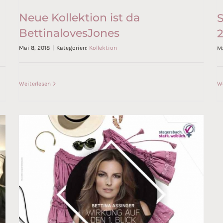
Neue Kollektion ist da
S
BettinalovesJones
2
Neue Kollektion ist da
Mai 8, 2018
|
Kategorien:
Kollektion
Ma
BettinalovesJones
Weiterlesen
We