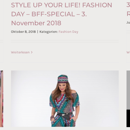
3
STYLE UP YOUR LIFE! FASHION
R
DAY – BFF-SPECIAL – 3.
STYLE UP YOUR LIFE!
November 2018
Ju
FASHION DAY – BFF-SPECIAL –
Oktober 8, 2018
|
Kategorien:
Fashion Day
3. November 2018
Weiterlesen
We